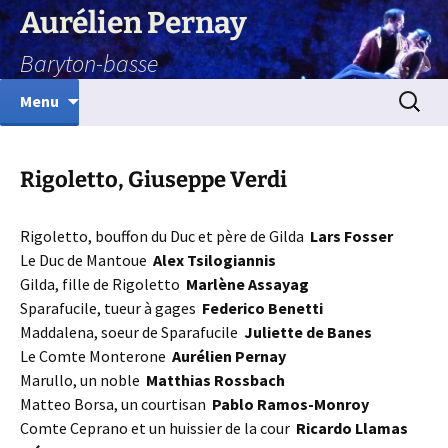
Aurélien Pernay
Baryton-basse
Aller
Recherc
Menu
au
contenu
Rigoletto, Giuseppe Verdi
Rigoletto, bouffon du Duc et père de Gilda
Lars Fosser
Le Duc de Mantoue
Alex Tsilogiannis
Gilda, fille de Rigoletto
Marlène Assayag
Sparafucile, tueur à gages
Federico Benetti
Maddalena, soeur de Sparafucile
Juliette de Banes
Le Comte Monterone
Aurélien Pernay
Marullo, un noble
Matthias Rossbach
Matteo Borsa, un courtisan
Pablo Ramos-Monroy
Comte Ceprano et un huissier de la cour
Ricardo Llamas