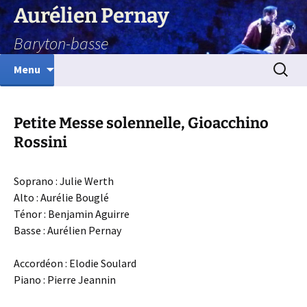
Aurélien Pernay
Baryton-basse
Aller
Recherc
Menu
au
contenu
Petite Messe solennelle, Gioacchino
Rossini
Soprano : Julie Werth
Alto : Aurélie Bouglé
Ténor : Benjamin Aguirre
Basse : Aurélien Pernay
Accordéon : Elodie Soulard
Piano : Pierre Jeannin