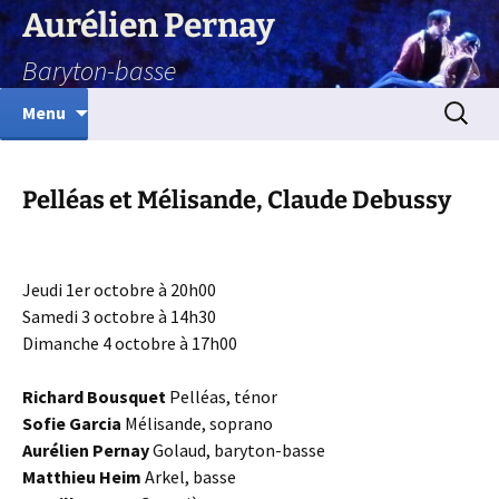
Aurélien Pernay
Baryton-basse
Aller
Recherc
Menu
au
contenu
Pelléas et Mélisande, Claude Debussy
Jeudi 1er octobre à 20h00
Samedi 3 octobre à 14h30
Dimanche 4 octobre à 17h00
Richard Bousquet
Pelléas, ténor
Sofie Garcia
Mélisande, soprano
Aurélien Pernay
Golaud, baryton-basse
Matthieu Heim
Arkel, basse