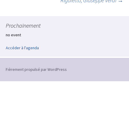
Rigoletto, Giuseppe Verdi
→
des
Prochainement
articles
no event
Accéder à l'agenda
Fièrement propulsé par WordPress