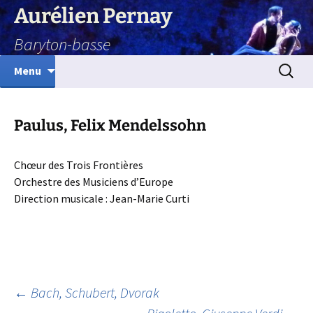
Aurélien Pernay
Baryton-basse
Aller
Recherc
Menu
au
contenu
Paulus, Felix Mendelssohn
Chœur des Trois Frontières
Orchestre des Musiciens d’Europe
Direction musicale : Jean-Marie Curti
Navigation
←
Bach, Schubert, Dvorak