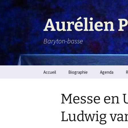
Aurélien 
Baryton-basse
Aller
Accueil
Biographie
Agenda
R
au
contenu
Messe en U
Ludwig va