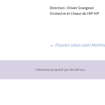
Direction : Olivier Grangean
Orchestre et Chœur de l’AP-HP
Navigation
←
Passion selon saint Matth
des
Fièrement propulsé par WordPress
articles