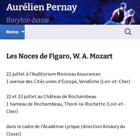
Aurélien Pernay
Baryton-basse
Aller
Recherc
Menu
au
contenu
Les Noces de Figaro, W. A. Mozart
21 juillet à l’Auditorium Monceau Assurances
1 avenue des Cités unies d’Europe, Vendôme (Loir-et-Cher)
22 et 23 juillet au Château de Rochambeau
1 hameau de Rochambeau, Thoré-la-Rochette (Loir-et-
Cher)
dans le cadre de l’Académie Lyrique (direction Amaury du
Closel)