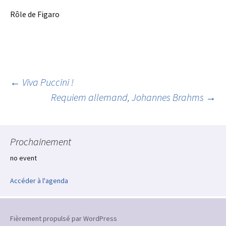
Rôle de Figaro
Navigation
←
Viva Puccini !
Requiem allemand, Johannes Brahms
→
des
Prochainement
articles
no event
Accéder à l'agenda
Fièrement propulsé par WordPress